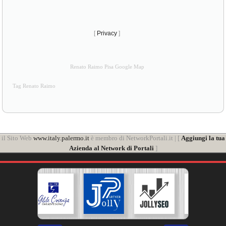
[
Privacy
]
Renato Raimo Pisa Google Map
Tag Renato Raimo
il Sito Web
www.italy.palermo.it
è membro di NetworkPortali.it | [
Aggiungi la tua
Azienda al Network di Portali
]