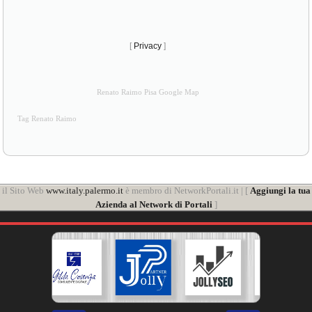
[
Privacy
]
Renato Raimo Pisa Google Map
Tag Renato Raimo
il Sito Web
www.italy.palermo.it
è membro di NetworkPortali.it | [
Aggiungi la tua
Azienda al Network di Portali
]