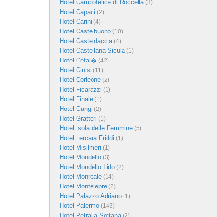
Hotel Campofelice di Roccella
(3)
Hotel Capaci
(2)
Hotel Carini
(4)
Hotel Castelbuono
(10)
Hotel Casteldaccia
(4)
Hotel Castellana Sicula
(1)
Hotel Cefal�
(42)
Hotel Cinisi
(11)
Hotel Corleone
(2)
Hotel Ficarazzi
(1)
Hotel Finale
(1)
Hotel Gangi
(2)
Hotel Gratteri
(1)
Hotel Isola delle Femmine
(5)
Hotel Lercara Friddi
(1)
Hotel Misilmeri
(1)
Hotel Mondello
(3)
Hotel Mondello Lido
(2)
Hotel Monreale
(14)
Hotel Montelepre
(2)
Hotel Palazzo Adriano
(1)
Hotel Palermo
(143)
Hotel Petralia Sottana
(2)