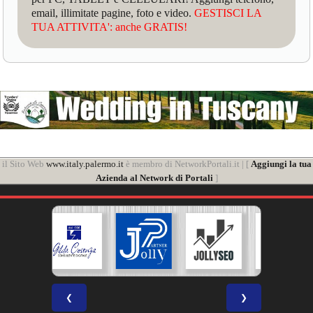
email, illimitate pagine, foto e video.
GESTISCI LA
TUA ATTIVITA': anche GRATIS!
il Sito Web
www.italy.palermo.it
è membro di NetworkPortali.it | [
Aggiungi la tua
Azienda al Network di Portali
]
❮
❯