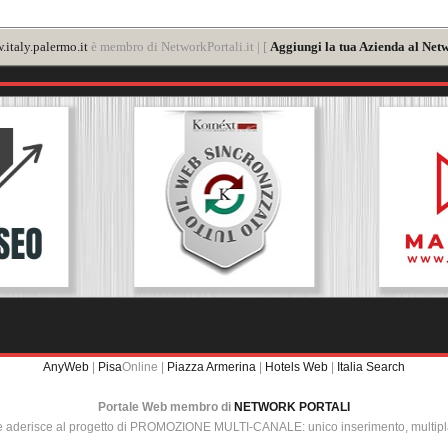
italy.palermo.it
è membro di NetworkPortali.it | [
Aggiungi la tua Azienda al Netw
AnyWeb
|
Pisa
Online |
Piazza Armerina
|
Hotels Web
|
Italia Search
Portale Web membro di
NETWORK PORTALI
e aderisce al progetto di PROMOZIONE MULTI-CANALE: unico inserimento, multip