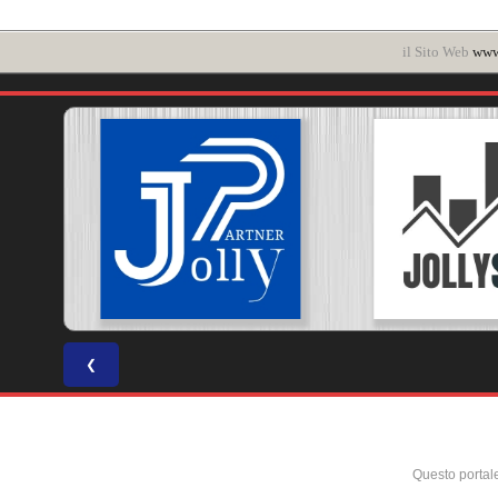
il Sito Web
www.
❮
Questo portal