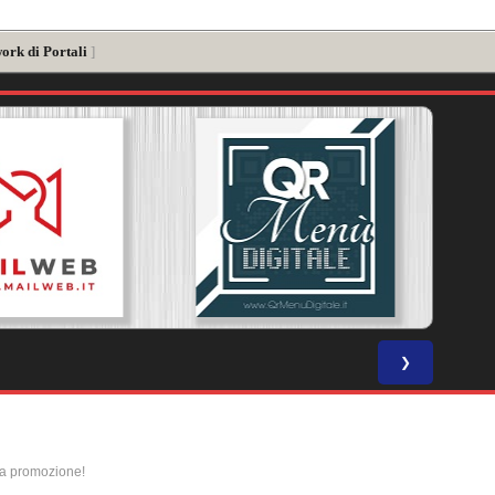
ork di Portali
]
❯
la promozione!