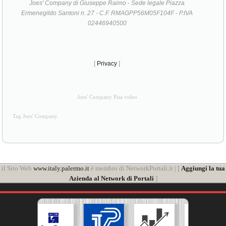
Joes' Company di Giuseppe Raimo - Sede legale Piazza
Ermenegildo Santoni n. 27 - C.F. RMAGPP56M05F104F - P.IVA
02446940500
[
Privacy
]
Joes' Company Pisa video
Tag Joes' Company
il Sito Web
www.italy.palermo.it
è membro di NetworkPortali.it | [
Aggiungi la tua
Azienda al Network di Portali
]