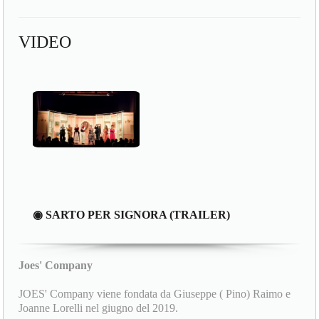
VIDEO
◉ SARTO PER SIGNORA (TRAILER)
Joes' Company
JOES' Company viene fondata da Giuseppe ( Pino) Raimo e
Joanne Lorelli nel giugno del 2019.