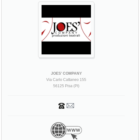
JOES' COMPANY
Via Carlo Cattaneo 155
56125 Pisa (PI)