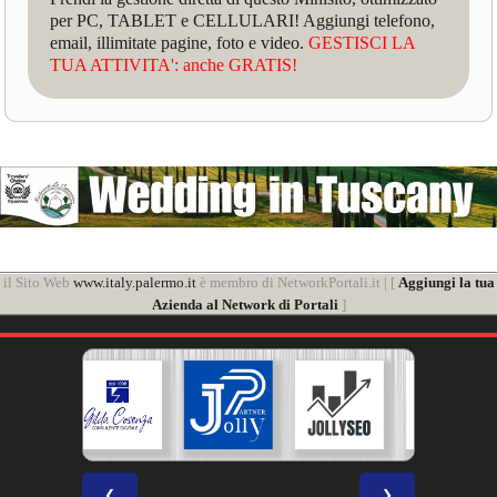
per PC, TABLET e CELLULARI! Aggiungi telefono,
email, illimitate pagine, foto e video.
GESTISCI LA
TUA ATTIVITA': anche GRATIS!
il Sito Web
www.italy.palermo.it
è membro di NetworkPortali.it | [
Aggiungi la tua
Azienda al Network di Portali
]
❮
❯