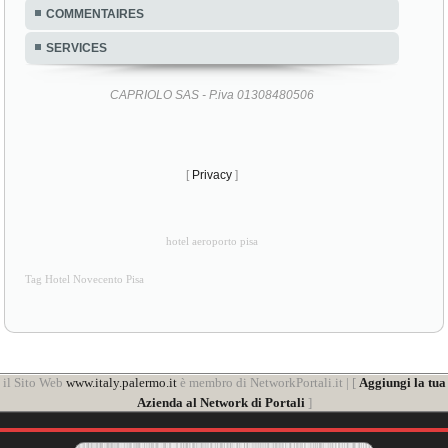
PIAZZA DEI MIRACOLI
COMMENTAIRES
SERVICES
CAPRIOLO SAS - P.iva 01308480506
[
Privacy
]
hotel aeroporto pisa
Tag Hotel Novecento Pisa
il Sito Web
www.italy.palermo.it
è membro di NetworkPortali.it | [
Aggiungi la tua