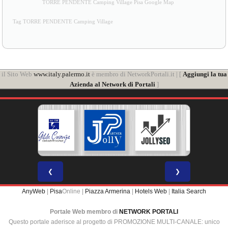
TORRE PENDENTE Camping Village Pisa Google Map
Tag TORRE PENDENTE Camping Village
il Sito Web
www.italy.palermo.it
è membro di NetworkPortali.it | [
Aggiungi la tua
Azienda al Network di Portali
]
❮
❯
AnyWeb
|
Pisa
Online |
Piazza Armerina
|
Hotels Web
|
Italia Search
Portale Web membro di
NETWORK PORTALI
Questo portale aderisce al progetto di PROMOZIONE MULTI-CANALE: unico