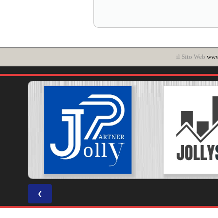
il Sito Web
www.
❮