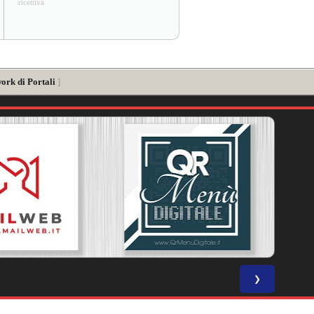
ricettiva
ork di Portali
]
❯