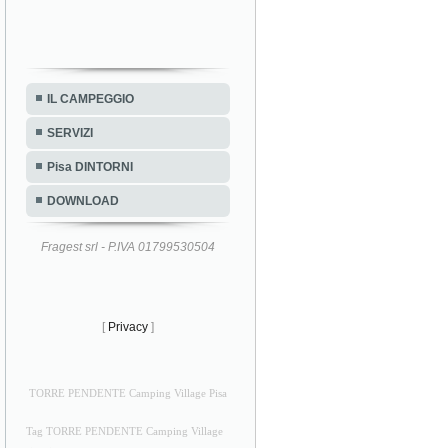
IL CAMPEGGIO
SERVIZI
Pisa DINTORNI
DOWNLOAD
Fragest srl - P.IVA 01799530504
[
Privacy
]
TORRE PENDENTE Camping Village Pisa
Tag TORRE PENDENTE Camping Village