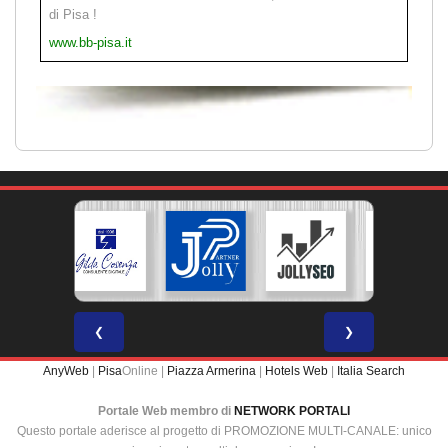
di Pisa !
www.bb-pisa.it
❮
❯
AnyWeb
|
Pisa
Online |
Piazza Armerina
|
Hotels Web
|
Italia Search
Portale Web membro di
NETWORK PORTALI
Questo portale aderisce al progetto di PROMOZIONE MULTI-CANALE: unico