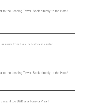
ear to the Leaning Tower. Book directly to the Hotel!
far away from the city historical center.
ear to the Leaning Tower. Book directly to the Hotel!
a casa, il tuo B&B alla Torre di Pisa !