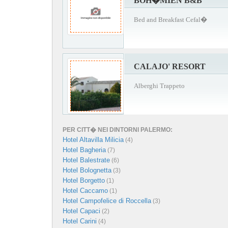
BOH�MIEN B&B
Bed and Breakfast Cefal�
CALAJO' RESORT
Alberghi Trappeto
PER CITT� NEI DINTORNI PALERMO:
Hotel Altavilla Milicia
(4)
Hotel Bagheria
(7)
Hotel Balestrate
(6)
Hotel Bolognetta
(3)
Hotel Borgetto
(1)
Hotel Caccamo
(1)
Hotel Campofelice di Roccella
(3)
Hotel Capaci
(2)
Hotel Carini
(4)