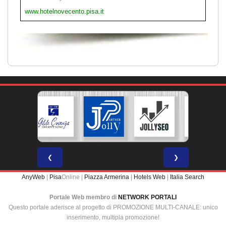
www.hotelnovecento.pisa.it
❮
❯
AnyWeb
|
Pisa
Online |
Piazza Armerina
|
Hotels Web
|
Italia Search
Portale Web membro di
NETWORK PORTALI
Questo portale aderisce al progetto di PROMOZIONE MULTI-CANALE: unico
inserimento, multipla promozione!