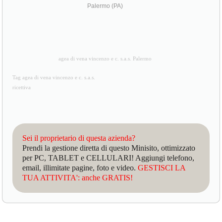
Palermo (PA)
agea di vena vincenzo e c. s.a.s. Palermo
Tag agea di vena vincenzo e c. s.a.s.
ricettiva
Sei il proprietario di questa azienda?
Prendi la gestione diretta di questo Minisito, ottimizzato
per PC, TABLET e CELLULARI! Aggiungi telefono,
email, illimitate pagine, foto e video.
GESTISCI LA
TUA ATTIVITA': anche GRATIS!