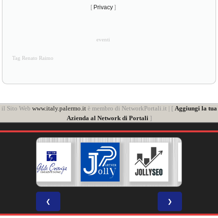
[
Privacy
]
eventi
Tag Renato Raimo
il Sito Web
www.italy.palermo.it
è membro di NetworkPortali.it | [
Aggiungi la tua
Azienda al Network di Portali
]
❮
❯