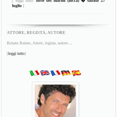
[ leggi tutto:
forte dei marmi (lucca) � sabato 27
luglio
]
ATTORE, REGISTA, AUTORE
Renato Raimo, Attore, regista, autore....
[
leggi tutto
]