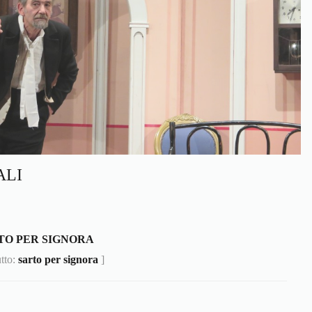
ALI
TO PER SIGNORA
utto:
sarto per signora
]