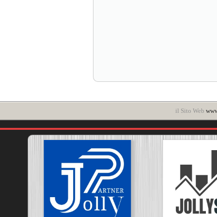
il Sito Web
www.