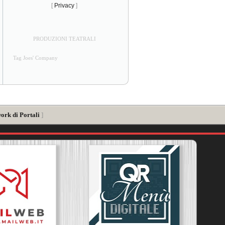
[
Privacy
]
PRODUZIONI TEATRALI
Tag Joes' Company
ork di Portali
]