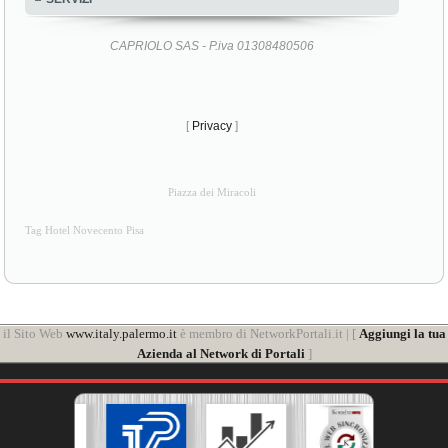
CAPRIOLO SAS - P.iva 01308480506
[
Privacy
]
Piazza dei Miracoli
Tag Hotel Novecento Pisa
il Sito Web
www.italy.palermo.it
è membro di NetworkPortali.it | [
Aggiungi la tua
Azienda al Network di Portali
]