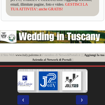
email, illimitate pagine, foto e video.
GESTISCI LA
TUA ATTIVITA': anche GRATIS!
il Sito Web
www.italy.palermo.it
è membro di NetworkPortali.it | [
Aggiungi la tua
Azienda al Network di Portali
]
❮
❯