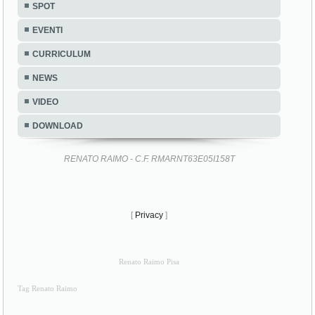
CURRICULUM
NEWS
VIDEO
DOWNLOAD
RENATO RAIMO - C.F. RMARNT63E05I158T
[
Privacy
]
Renato Raimo Pisa
Tag Renato Raimo