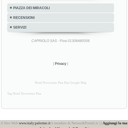
PIAZZA DEI MIRACOLI
RECENSIONI
SERVIZI
CAPRIOLO SAS - P.iva 01308480506
[
Privacy
]
Hotel Novecento Pisa Pisa Google Map
Tag Hotel Novecento Pisa
il Sito Web
www.italy.palermo.it
è membro di NetworkPortali.it | [
Aggiungi la tua