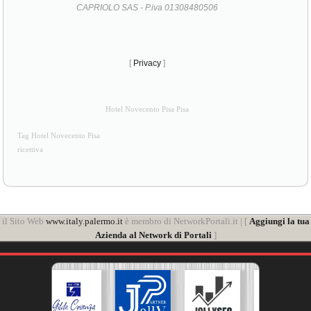
CAPRIOLO SAS - P.iva 01308480506
[
Privacy
]
Hotel Novecento Pisa Pisa
Tag Hotel Novecento Pisa
ricettiva
il Sito Web
www.italy.palermo.it
è membro di NetworkPortali.it | [
Aggiungi la tua
Azienda al Network di Portali
]