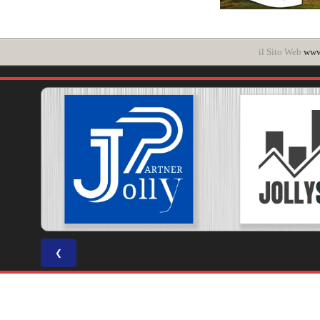
il Sito Web
www.
❮