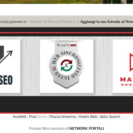
italy.palermo.it
è membro di NetworkPortali.it | [
Aggiungi la tua Azienda al Netw
AnyWeb
|
Pisa
Online |
Piazza Armerina
|
Hotels Web
|
Italia Search
Portale Web membro di
NETWORK PORTALI